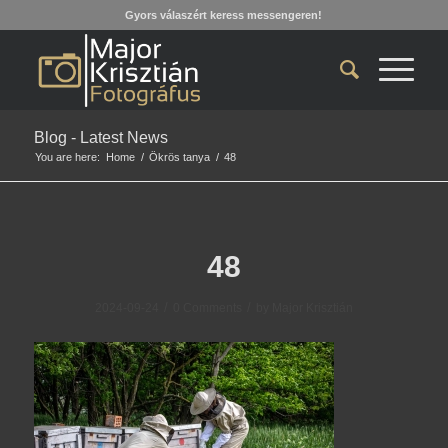
Gyors válaszért keress messengeren!
Blog - Latest News
You are here:
Home
/
Ökrös tanya
/
48
48
/
/
2024-09-24
0 Comments
by
Major Krisztián