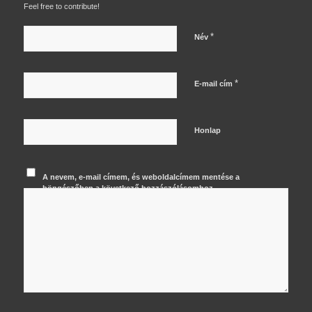
Feel free to contribute!
*
Név
*
E-mail cím
Honlap
A nevem, e-mail címem, és weboldalcímem mentése a
böngészőben a következő hozzászólásomhoz.