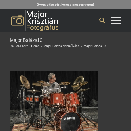
Gyors válaszért keress messengeren!
Major Balázs10
You are here:
Home
/
Major Balázs dobművész
/
Major Balázs10