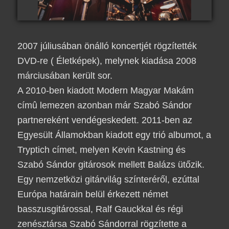
2007 júliusában önálló koncertjét rögzítették
DVD-re ( Életképek), melynek kiadása 2008
márciusában került sor.
A 2010-ben kiadott Modern Magyar Makám
címû lemezen azonban már Szabó Sándor
partnereként vendégeskedett. 2011-ben az
Egyesült Államokban kiadott egy trió albumot, a
Tryptich címet, melyen Kevin Kastning és
Szabó Sándor gitárosok mellett Balázs ütőzik.
Egy nemzetközi gitárvilág színteréről, ezúttal
Európa határain belül érkezett német
basszusgitárossal, Ralf Gauckkal és régi
zenésztársa Szabó Sándorral rögzítette a