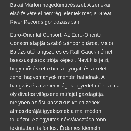
Bakai Márton hegedűművésszel. A zenekar
első felvételei nemrég jelentek meg a Great
River Records gondozásában.
Euro-Oriental Consort: Az Euro-Oriental
Consort alapját Szabó Sándor gitáros, Major
Balázs ütőhangszeres és Ralf Gauck német
basszusgitáros triója képezi. Nevük is jelzi,
hogy művészetükben a nyugati és a keleti
zenei hagyományok mentén haladnak. A
hangzás és a zenei világuk egyértelműen a ma
oly divatos világzene műfaját gazdagítja,
melyben az ősi klasszikus keleti zenék
atmoszféráját igyekeznek a mai módon
felidézni. Az együttes névválasztása több
tekintetben is fontos. Érdemes kiemelni