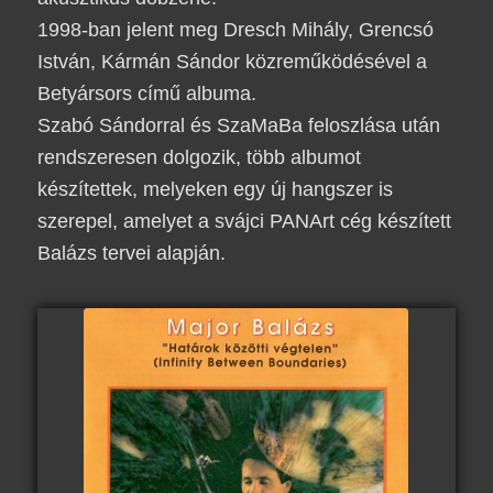
1998-ban jelent meg
Dresch Mihály
,
Grencsó
István
,
Kármán Sándor
közreműködésével a
Betyársors
című albuma.
Szabó Sándorral
és
SzaMaBa
feloszlása ​​után
rendszeresen dolgozik, több albumot
készítettek, melyeken egy új hangszer is
szerepel, amelyet a svájci
PANArt
cég készített
Balázs
tervei alapján.