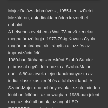
Major Balázs dobművész, 1955-ben született
Mezőtúron
, autodidakta módon kezdett el
dobolni.
A hetvenes években a
Watt’73
nevű zenekar
meghatározó tagja. 1977-79-ig
Kovács Gyula
magántanítványa, aki irányítja a jazz és az
improvizáció felé.
1980-ban ütőhangszeresként
Szabó Sándor
gitárossal együtt létrehozza a
Szabó-Major
duót. A 80-as évek elején tanulmányozza az
indiai klasszikus zenét és a tablázni tanul. A
Szabó-Major duó
néhány év alatt szinte minden
klubban fellépett az országban. 1986-ban jelent
meg az első albumuk, az angol LEO