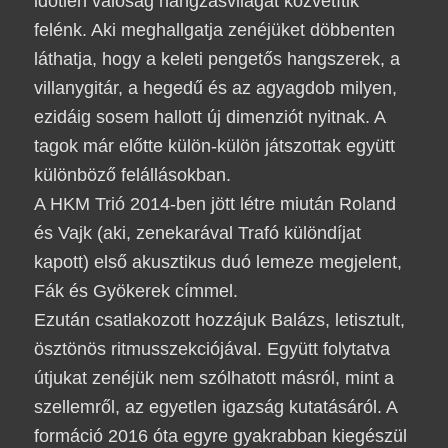
időtlen valóság hangzásvilágát közvetítik
felénk. Aki meghallgatja zenéjüket döbbenten
láthatja, hogy a keleti pengetős hangszerek, a
villanygitár, a hegedű és az agyagdob milyen,
ezidáig sosem hallott új dimenziót nyitnak. A
tagok már előtte külön-külön játszottak együtt
különböző felállásokban.
A HKM Trió 2014-ben jött létre miután Roland
és Vajk (aki, zenekarával Trafó különdíjat
kapott) első akusztikus duó lemeze megjelent,
Fák és Gyökerek címmel.
Ezután csatlakozott hozzájuk Balázs, letisztult,
ösztönös ritmusszekciójával. Együtt folytatva
útjukat zenéjük nem szólhatott másról, mint a
szellemről, az egyetlen igazság kutatásáról. A
formáció 2016 óta egyre gyakrabban kiegészül