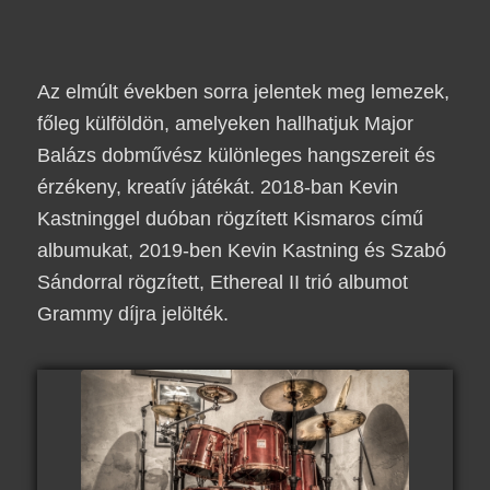
Az elmúlt években sorra jelentek meg lemezek,
főleg külföldön, amelyeken hallhatjuk Major
Balázs dobművész különleges hangszereit és
érzékeny, kreatív játékát. 2018-ban
Kevin
Kastninggel
duóban rögzített
Kismaros
című
albumukat, 2019-ben
Kevin Kastning
és
Szabó
Sándorra
l rögzített,
Ethereal II
trió albumot
Grammy
díjra jelölték.