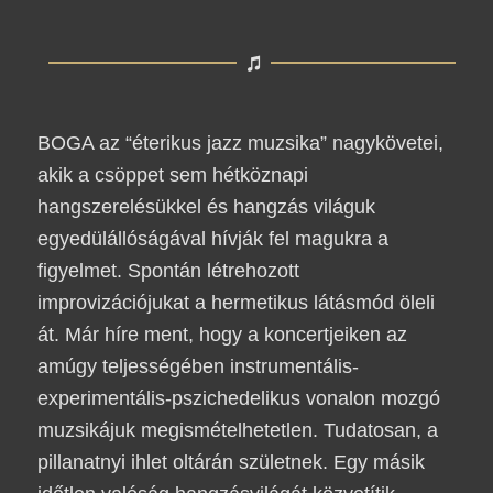
BOGA az “éterikus jazz muzsika” nagykövetei,
akik a csöppet sem hétköznapi
hangszerelésükkel és hangzás világuk
egyedülállóságával hívják fel magukra a
figyelmet. Spontán létrehozott
improvizációjukat a hermetikus látásmód öleli
át. Már híre ment, hogy a koncertjeiken az
amúgy teljességében instrumentális-
experimentális-pszichedelikus vonalon mozgó
muzsikájuk megismételhetetlen. Tudatosan, a
pillanatnyi ihlet oltárán születnek. Egy másik