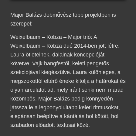
Major Balázs dobművész több projektben is
szerepel:
Weixelbaum – Kobza – Major trió
: A
Weixelbaum
–
Kobza duó
2014-ben jött létre,
Laura
ötleteinek, dalainak koncepcióját
követve,
Vajk
hangfestői, keleti pengetős
szekciójával kiegészülve.
Laura
különleges, a
megszokottól eltérő éneke kitolja a határokat és
olyan arculatot ad, mely iránt senki nem marad
közömbös.
Major Balázs
pedig könnyedén
játssza le a legbonyolultabb keleti ritmusokat,
elegánsan beépítve a kántálás hol kötött, hol
szabadon előadott textusai közé.