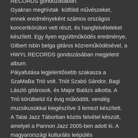
RECORDS gondozásában.
Gyakran meghívtak külföldi művészeket,
ennek eredményeként számos országos
koncertkörúton vett részt, és hangfelvételeket
készített. Egy ilyen együttműködés eredménye,
Gilbert Isbin
belga gitáros közreműködésével, a
HWYL RECORDS gondozásában megjelent
album.
Pályafutása legjelentősebb szakasza a
SzaMaBa Trió
volt. Triót
Szabó Sándor
,
Bagi
László
gitárosok, és
Major Balázs
alkotta. A
Trió körülbelül tíz évig működött, vendég
muzsikusokkal kiegészítve 3 lemezt készített.
A
Tatai Jazz Táborban
közös felvétel készült,
amelyet a
Pannon Jazz
2005-ben adott ki. A
magyarországi kulturális leépülés