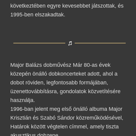
következtében egyre kevesebbet játszottak, és
1995-ben elszakadtak.
Major Balázs dobművész Már 80-as évek
közepén önálló dobkoncerteket adott, ahol a
dobot röviden, legfontosabb formájában,
üzenettovábbításra, gondolatok közvetítésére
használja.
1996-ban jelent meg első önálló albuma
Major
Krisztián
és
Szabó Sándor
közreműködésével,
Határok között végtelen
címmel, amely tiszta
akusztikus dobzene.