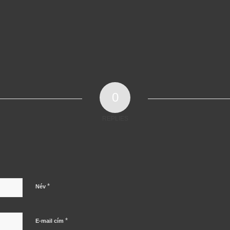
0
REPLIES
*
Név
*
E-mail cím