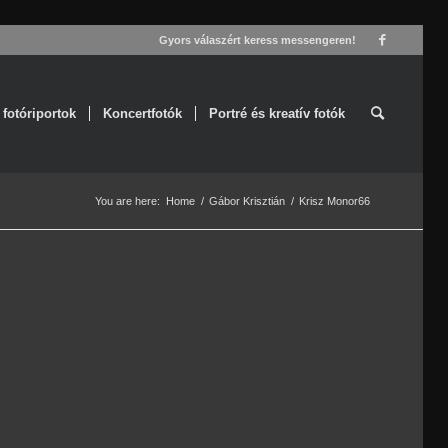
Gyors válaszért keress messengeren!
 fotóriportok
Koncertfotók
Portré és kreatív fotók
You are here:
Home
/
Gábor Krisztián
/
Krisz Monor66