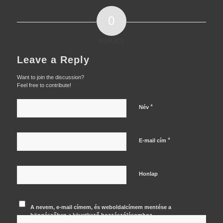
0
REPLIES
Leave a Reply
Want to join the discussion?
Feel free to contribute!
*
Név
*
E-mail cím
Honlap
A nevem, e-mail címem, és weboldalcímem mentése a
böngészőben a következő hozzászólásomhoz.