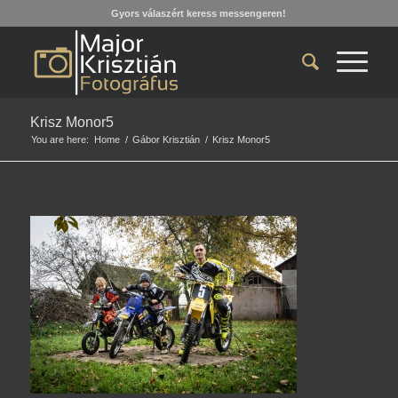
Gyors válaszért keress messengeren!
Krisz Monor5
You are here:
Home
/
Gábor Krisztián
/
Krisz Monor5