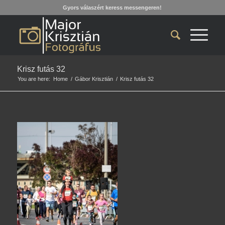
Gyors válaszért keress messengeren!
Krisz futás 32
You are here:
Home
/
Gábor Krisztián
/
Krisz futás 32