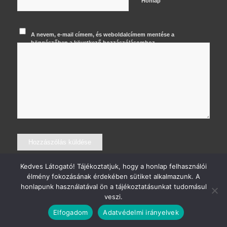
Honlap
A nevem, e-mail címem, és weboldalcímem mentése a
böngészőben a következő hozzászólásomhoz.
Kedves Látogató! Tájékoztatjuk, hogy a honlap felhasználói
élmény fokozásának érdekében sütiket alkalmazunk. A
honlapunk használatával ön a tájékoztatásunkat tudomásul
veszi.
© 2026 Major Krisztián Fotográfus
Elfogadom
Adatvédelmi irányelvek
Kapcsolat
Adatvédelem
Általános szerződési feltételek