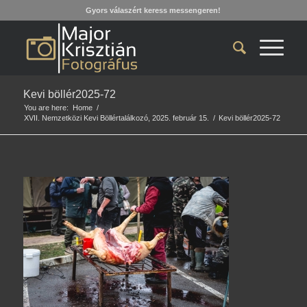
Gyors válaszért keress messengeren!
Kevi böllér2025-72
You are here:
Home
/
XVII. Nemzetközi Kevi Böllértalálkozó, 2025. február 15.
/
Kevi böllér2025-72