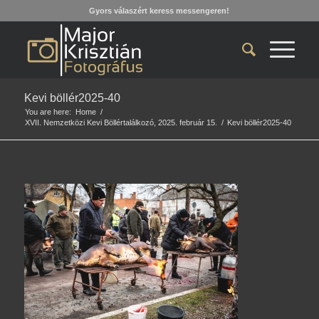
Gyors válaszért keress messengeren!
Kevi böllér2025-40
You are here:
Home
/
XVII. Nemzetközi Kevi Böllértalálkozó, 2025. február 15.
/
Kevi böllér2025-40