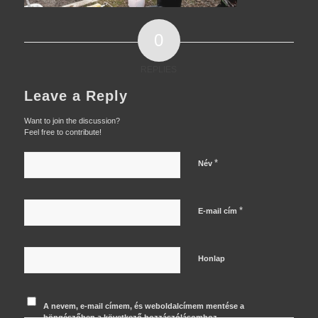
0
REPLIES
Leave a Reply
Want to join the discussion?
Feel free to contribute!
*
Név
*
E-mail cím
Honlap
A nevem, e-mail címem, és weboldalcímem mentése a
böngészőben a következő hozzászólásomhoz.