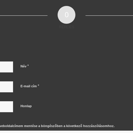
0
REPLIES
*
Név
*
E-mail cím
Honlap
 weboldalcímem mentése a böngészőben a következő hozzászólásomhoz.