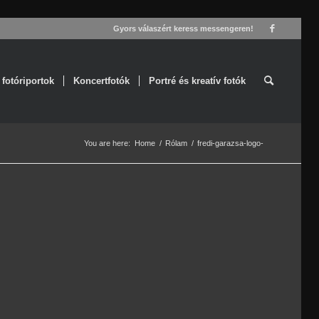
Gyors válaszért keress messengeren!
 fotóriportok
Koncertfotók
Portré és kreatív fotók
You are here:
Home
/
Rólam
/
fredi-garazsa-logo-