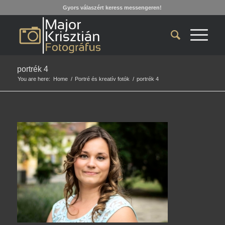
Gyors válaszért keress messengeren!
portrék 4
You are here:
Home
/
Portré és kreatív fotók
/
portrék 4