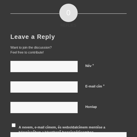
0
REPLIES
Leave a Reply
Want to join the discussion?
Feel free to contribute!
*
Név
*
E-mail cím
Honlap
A nevem, e-mail címem, és weboldalcímem mentése a
böngészőben a következő hozzászólásomhoz.