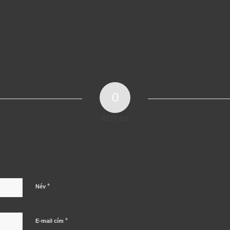
0
REPLIES
*
Név
*
E-mail cím