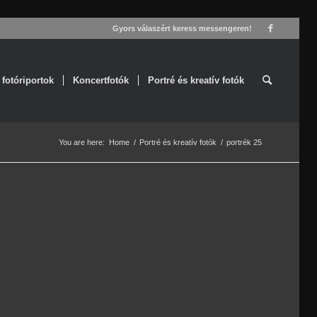
Gyors válaszért keress messengeren!
 fotóriportok
Koncertfotók
Portré és kreatív fotók
You are here:
Home
/
Portré és kreatív fotók
/
portrék 25