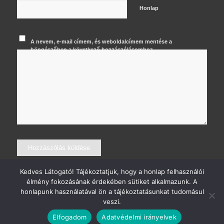
Honlap
A nevem, e-mail címem, és weboldalcímem mentése a
böngészőben a következő hozzászólásomhoz.
Kedves Látogató! Tájékoztatjuk, hogy a honlap felhasználói
élmény fokozásának érdekében sütiket alkalmazunk. A
honlapunk használatával ön a tájékoztatásunkat tudomásul
veszi.
© 2026 Major Krisztián Fotográfus
Elfogadom
Adatvédelmi irányelvek
Kapcsolat
Adatvédelem
Általános szerződési feltételek