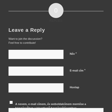
0
REPLIES
Leave a Reply
Want to join the discussion?
Feel free to contribute!
*
Név
*
E-mail cím
Honlap
A nevem, e-mail címem, és weboldalcímem mentése a
böngészőben a következő hozzászólásomhoz.