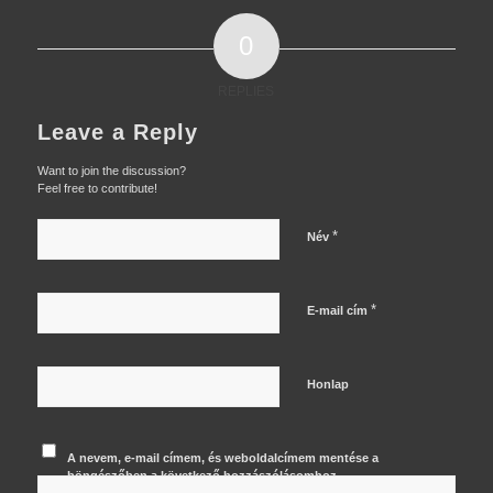
0
REPLIES
Leave a Reply
Want to join the discussion?
Feel free to contribute!
*
Név
*
E-mail cím
Honlap
A nevem, e-mail címem, és weboldalcímem mentése a
böngészőben a következő hozzászólásomhoz.