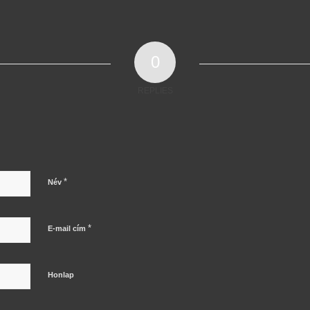
0
REPLIES
*
Név
*
E-mail cím
Honlap