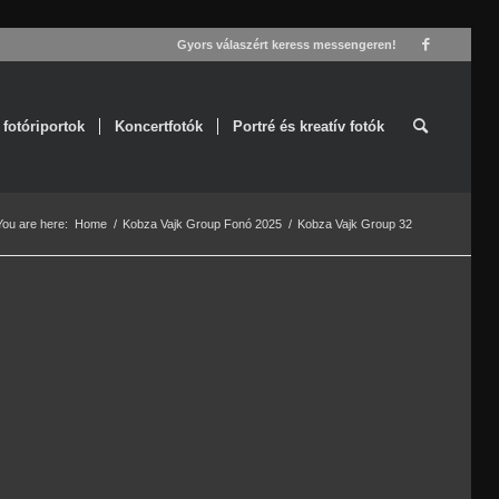
Gyors válaszért keress messengeren!
 fotóriportok
Koncertfotók
Portré és kreatív fotók
You are here:
Home
/
Kobza Vajk Group Fonó 2025
/
Kobza Vajk Group 32