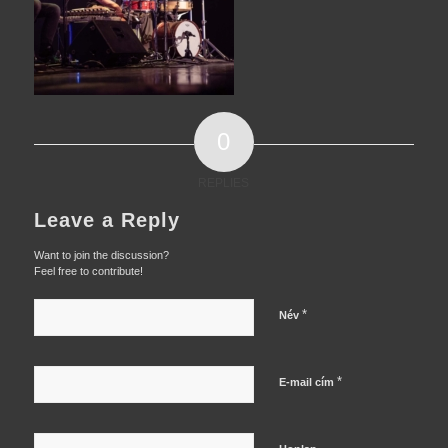
0
REPLIES
Leave a Reply
Want to join the discussion?
Feel free to contribute!
*
Név
*
E-mail cím