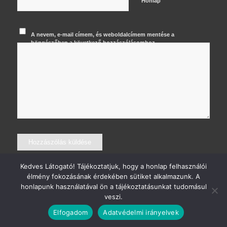
Honlap
A nevem, e-mail címem, és weboldalcímem mentése a
böngészőben a következő hozzászólásomhoz.
Kedves Látogató! Tájékoztatjuk, hogy a honlap felhasználói
élmény fokozásának érdekében sütiket alkalmazunk. A
honlapunk használatával ön a tájékoztatásunkat tudomásul
veszi.
© 2026 Major Krisztián Fotográfus
Elfogadom
Adatvédelmi irányelvek
Kapcsolat
Adatvédelem
Általános szerződési feltételek