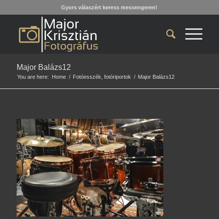
Gyors válaszért keress messengeren!
Major Balázs12
You are here:
Home
/
Fotóesszék, fotóriportok
/
Major Balázs12