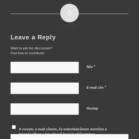
0
REPLIES
Leave a Reply
Want to join the discussion?
Feel free to contribute!
*
Név
*
E-mail cím
Honlap
A nevem, e-mail címem, és weboldalcímem mentése a
böngészőben a következő hozzászólásomhoz.