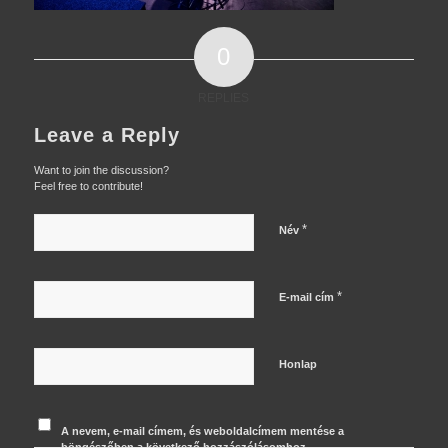
0
REPLIES
Leave a Reply
Want to join the discussion?
Feel free to contribute!
*
Név
*
E-mail cím
Honlap
A nevem, e-mail címem, és weboldalcímem mentése a
böngészőben a következő hozzászólásomhoz.