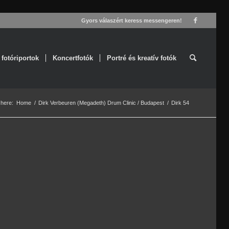
Gyors válaszért keress messengeren!
 fotóriportok
Koncertfotók
Portré és kreatív fotók
 here:
Home
/
Dirk Verbeuren (Megadeth) Drum Clinic / Budapest
/
Dirk 54