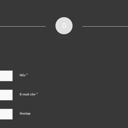
0
REPLIES
*
Név
*
E-mail cím
Honlap