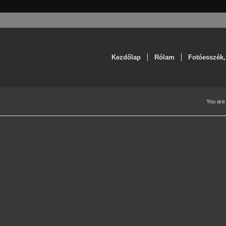
Kezdőlap
Rólam
Fotóesszék,
You are