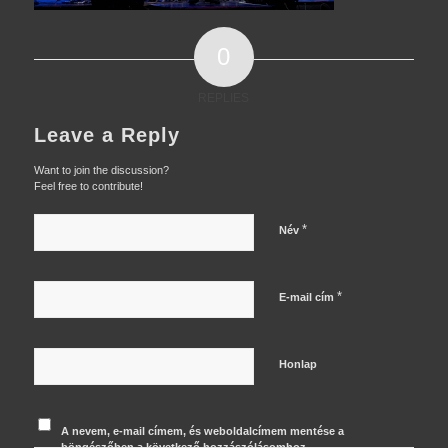
0
REPLIES
Leave a Reply
Want to join the discussion?
Feel free to contribute!
*
Név
*
E-mail cím
Honlap
A nevem, e-mail címem, és weboldalcímem mentése a
böngészőben a következő hozzászólásomhoz.