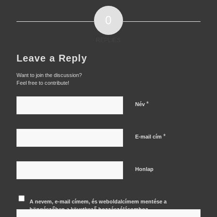
0
REPLIES
Leave a Reply
Want to join the discussion?
Feel free to contribute!
*
Név
*
E-mail cím
Honlap
A nevem, e-mail címem, és weboldalcímem mentése a
böngészőben a következő hozzászólásomhoz.