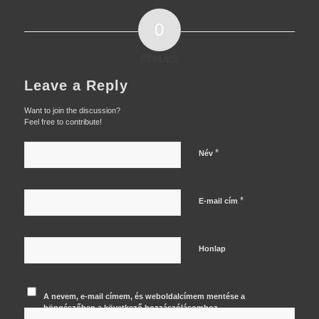
0
REPLIES
Leave a Reply
Want to join the discussion?
Feel free to contribute!
*
Név
*
E-mail cím
Honlap
A nevem, e-mail címem, és weboldalcímem mentése a
böngészőben a következő hozzászólásomhoz.