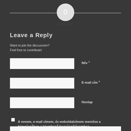
0
REPLIES
Leave a Reply
Want to join the discussion?
Feel free to contribute!
*
Név
*
E-mail cím
Honlap
A nevem, e-mail címem, és weboldalcímem mentése a
böngészőben a következő hozzászólásomhoz.