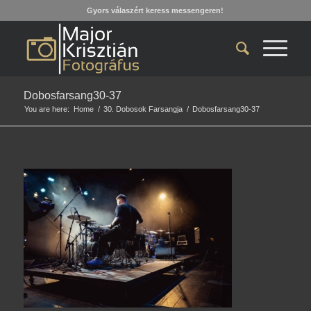
Gyors válaszért keress messengeren!
Dobosfarsang30-37
You are here:
Home
/
30. Dobosok Farsangja
/
Dobosfarsang30-37