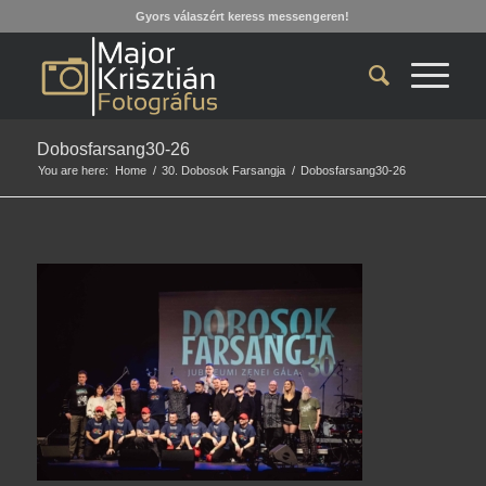
Gyors válaszért keress messengeren!
Dobosfarsang30-26
You are here:
Home
/
30. Dobosok Farsangja
/
Dobosfarsang30-26