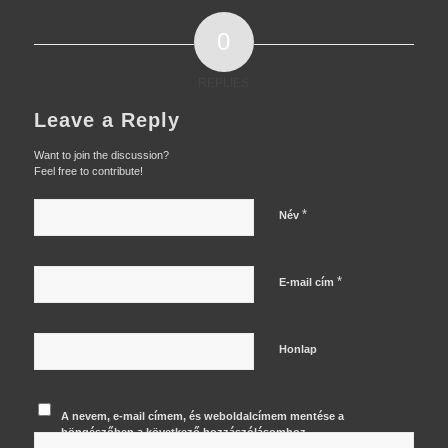
0
REPLIES
Leave a Reply
Want to join the discussion?
Feel free to contribute!
*
Név
*
E-mail cím
Honlap
A nevem, e-mail címem, és weboldalcímem mentése a
böngészőben a következő hozzászólásomhoz.