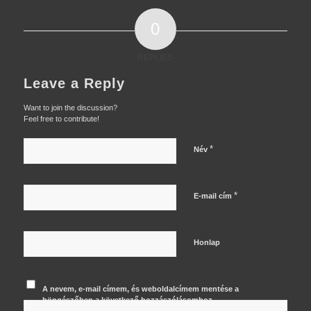
0
REPLIES
Leave a Reply
Want to join the discussion?
Feel free to contribute!
*
Név
*
E-mail cím
Honlap
A nevem, e-mail címem, és weboldalcímem mentése a
böngészőben a következő hozzászólásomhoz.