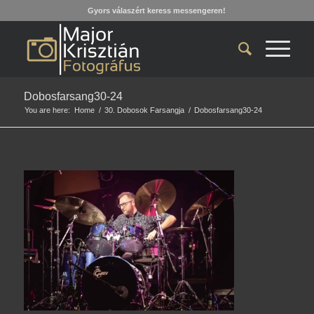
Gyors válaszért keress messengeren!
Dobosfarsang30-24
You are here:
Home
/
30. Dobosok Farsangja
/
Dobosfarsang30-24