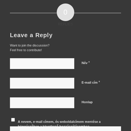
0
REPLIES
Leave a Reply
Want to join the discussion?
Feel free to contribute!
*
Név
*
E-mail cím
Honlap
A nevem, e-mail címem, és weboldalcímem mentése a
böngészőben a következő hozzászólásomhoz.