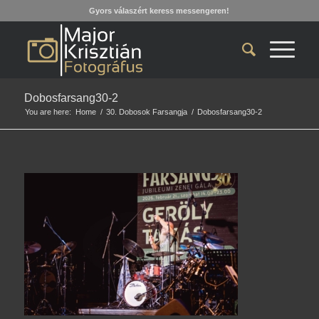
Gyors válaszért keress messengeren!
Dobosfarsang30-2
You are here:
Home
/
30. Dobosok Farsangja
/
Dobosfarsang30-2