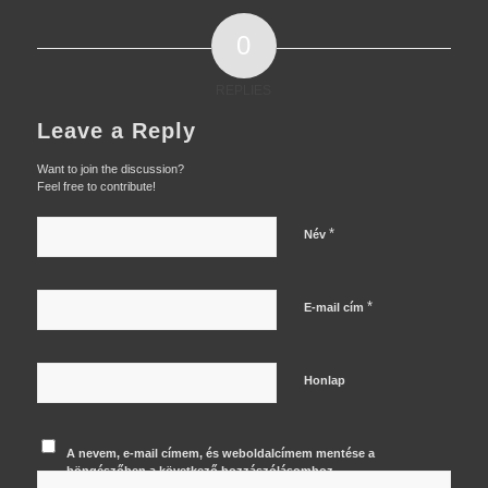
0
REPLIES
Leave a Reply
Want to join the discussion?
Feel free to contribute!
*
Név
*
E-mail cím
Honlap
A nevem, e-mail címem, és weboldalcímem mentése a
böngészőben a következő hozzászólásomhoz.