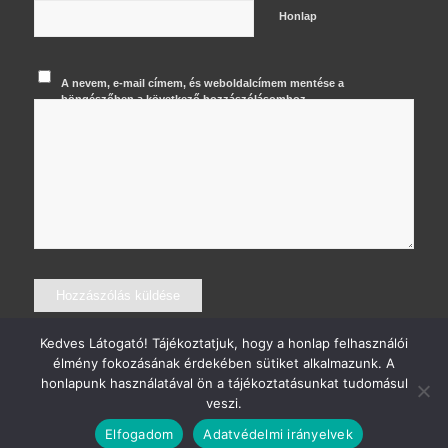
Honlap
A nevem, e-mail címem, és weboldalcímem mentése a
böngészőben a következő hozzászólásomhoz.
Kedves Látogató! Tájékoztatjuk, hogy a honlap felhasználói
élmény fokozásának érdekében sütiket alkalmazunk. A
honlapunk használatával ön a tájékoztatásunkat tudomásul
veszi.
© 2026 Major Krisztián Fotográfus
Elfogadom
Adatvédelmi irányelvek
Kapcsolat
Adatvédelem
Általános szerződési feltételek