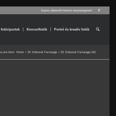
Gyors válaszért keress messengeren!
 fotóriportok
Koncertfotók
Portré és kreatív fotók
ou are here:
Home
/
29. Dobosok Farsangja
/
29. Dobosok Farsangja-162