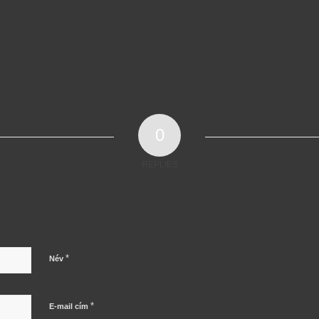
0
REPLIES
*
Név
*
E-mail cím