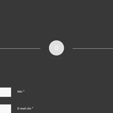
0
REPLIES
*
Név
*
E-mail cím