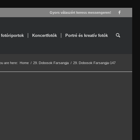
Gyors válaszért keress messengeren!
 fotóriportok
Koncertfotók
Portré és kreatív fotók
ou are here:
Home
/
29. Dobosok Farsangja
/
29. Dobosok Farsangja-147