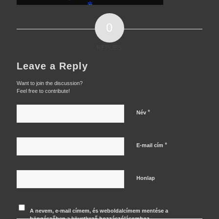
0
REPLIES
Leave a Reply
Want to join the discussion?
Feel free to contribute!
*
Név
*
E-mail cím
Honlap
A nevem, e-mail címem, és weboldalcímem mentése a
böngészőben a következő hozzászólásomhoz.