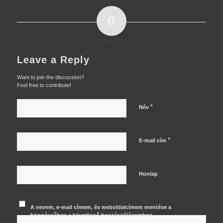
0
REPLIES
Leave a Reply
Want to join the discussion?
Feel free to contribute!
*
Név
*
E-mail cím
Honlap
A nevem, e-mail címem, és weboldalcímem mentése a
böngészőben a következő hozzászólásomhoz.