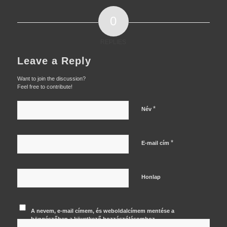
0
REPLIES
Leave a Reply
Want to join the discussion?
Feel free to contribute!
*
Név
*
E-mail cím
Honlap
A nevem, e-mail címem, és weboldalcímem mentése a
böngészőben a következő hozzászólásomhoz.